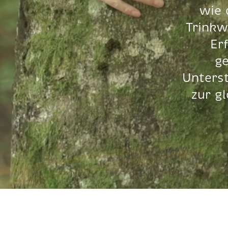
wie 
Trinkw
Er
ge
Unterst
zur g