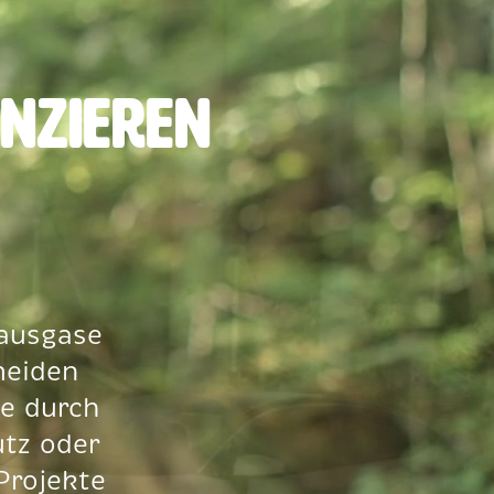
anzieren
hausgase
meiden
se durch
utz oder
Projekte