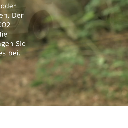
 oder
en. Der
CO2
die
agen Sie
s bei.