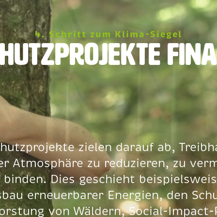
4. Schritt zum Klima-Siegel
hutzprojekte fin
hutzprojekte zielen darauf ab, Treib
er Atmosphäre zu reduzieren, zu ver
 binden. Dies geschieht beispielswei
bau erneuerbarer Energien, den Sch
forstung von Wäldern, Social-Impact-